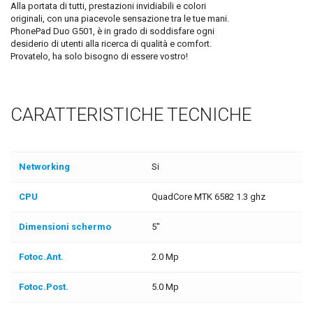
Alla portata di tutti, prestazioni invidiabili e colori
originali, con una piacevole sensazione tra le tue mani.
PhonePad Duo G501, è in grado di soddisfare ogni
desiderio di utenti alla ricerca di qualità e comfort.
Provatelo, ha solo bisogno di essere vostro!
CARATTERISTICHE TECNICHE
Networking
Si
CPU
QuadCore MTK 6582 1.3 ghz
Dimensioni schermo
5"
Fotoc.Ant.
2.0 Mp
Fotoc.Post.
5.0 Mp