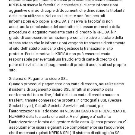
KREISA si riserva la facolta' di richiedere al cliente informazioni
aggiuntive o invio di copie di documenti che dimostrino la titolarita'
della carta utilizzata. Nel caso il cliente non fornisca tali
informazioni e/o copie la KREISA si riserva la facolta' di non
accettare la conclusione del contratto. In nessun momento della
procedura di acquisto mediante carta di credito la KREISA è in
grado di conoscere informazioni personali relative al titolare della
stessa atteso che le informazioni vengono trasmesse direttamente
al sito dell’Istituto bancario che gestisce la transazione, sito
protetto. Per tale motivo la KREISA non può essere ritenuta
responsabile per eventuali usi fraudolenti di carte di credito da
parte di terzi all’atto di pagamento di prodotti acquistati sul proprio
sito.
Sistema di Pagamento sicuro SSL
Quando procedi al pagamento con carta di credito, noi utilizziamo
il sistema di pagamento sicuro SSL. Infatti al momento della
conferma del tuo ordine, i dati della tua carta di credito saranno
trasferiti, tramite connessione protetta in crittografia SSL (Secure
Socket Layer), CartaSi Societa' Servizi Interbancari, per
l'autorizzazione e l'addebito. IN NESSUN CASO NOI RICEVEREMO IL
NUMERO della tua carta di credito. A noi giungera' soltanto
l'autorizzazione fornita dal gestore della carta. Questa procedura e'
assolutamente sicura e garantisce completamente sia l'acquirente
che il merchant (quindi KREISA SRL). Il sistema di crittografia SSL