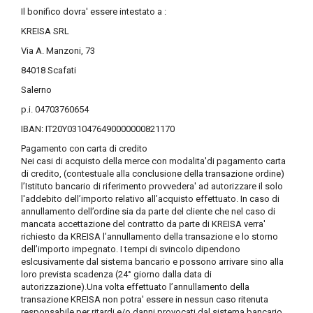
Il bonifico dovra' essere intestato a :
KREISA SRL
Via A. Manzoni, 73
84018 Scafati
Salerno
p.i. 04703760654
IBAN: IT20Y0310476490000000821170
Pagamento con carta di credito
Nei casi di acquisto della merce con modalita'di pagamento carta
di credito, (contestuale alla conclusione della transazione ordine)
l’Istituto bancario di riferimento provvedera' ad autorizzare il solo
l'addebito dell’importo relativo all’acquisto effettuato. In caso di
annullamento dell’ordine sia da parte del cliente che nel caso di
mancata accettazione del contratto da parte di KREISA verra'
richiesto da KREISA l’annullamento della transazione e lo storno
dell’importo impegnato. I tempi di svincolo dipendono
eslcusivamente dal sistema bancario e possono arrivare sino alla
loro prevista scadenza (24° giorno dalla data di
autorizzazione).Una volta effettuato l’annullamento della
transazione KREISA non potra' essere in nessun caso ritenuta
responsabile per ritardi e/o danni provocati dal sistema bancario.