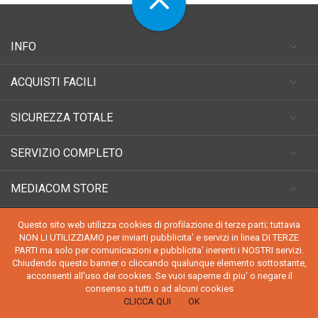
INFO
ACQUISTI FACILI
SICUREZZA TOTALE
SERVIZIO COMPLETO
MEDIACOM STORE
Questo sito web utilizza cookies di profilazione di terze parti; tuttavia
NON LI UTILIZZIAMO per inviarti pubblicita' e servizi in linea DI TERZE
PARTI ma solo per comunicazioni e pubblicita' inerenti i NOSTRI servizi.
Chiudendo questo banner o cliccando qualunque elemento sottostante,
acconsenti all'uso dei cookies. Se vuoi saperne di piu' o negare il
COPYRIGHT 2024
MEDIACOMSTORE
- TUTTI I DIRITTI SONO RISERVATI KREISA
consenso a tutti o ad alcuni cookies
SRL P.IVA 04703760654
CLICCA QUI
OK
CREDITS.
KREISA