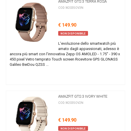
AMAZFIT GTS 3 TERRA ROSA
COD.W2035OV3N
€ 149.90
NON DISPONIBILE
L'evoluzione dello smartwatch più
amato dagli appassionati, adesso è
ancora più smart con l'innovativa Zepp OS AMOLED - 1.75" - 390 x
450 pixel Vetro temprato Touch screen Ricevitore GPS GLONASS
Galileo BeiDou QZSS ...
AMAZFIT GTS 3 IVORY WHITE
COD.W2035OV2N
€ 149.90
NON DISPONIBILE