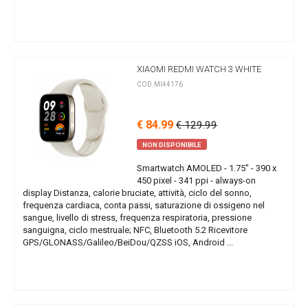
XIAOMI REDMI WATCH 3 WHITE
COD.MI44176
€ 84.99
€ 129.99
NON DISPONIBILE
Smartwatch AMOLED - 1.75" - 390 x
450 pixel - 341 ppi - always-on
display Distanza, calorie bruciate, attività, ciclo del sonno,
frequenza cardiaca, conta passi, saturazione di ossigeno nel
sangue, livello di stress, frequenza respiratoria, pressione
sanguigna, ciclo mestruale; NFC, Bluetooth 5.2 Ricevitore
GPS/GLONASS/Galileo/BeiDou/QZSS iOS, Android ...