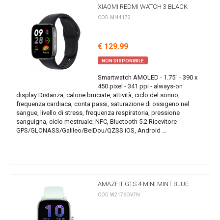
XIAOMI REDMI WATCH 3 BLACK
COD.MI44173
€ 129.99
NON DISPONIBILE
Smartwatch AMOLED - 1.75" - 390 x
450 pixel - 341 ppi - always-on
display Distanza, calorie bruciate, attività, ciclo del sonno,
frequenza cardiaca, conta passi, saturazione di ossigeno nel
sangue, livello di stress, frequenza respiratoria, pressione
sanguigna, ciclo mestruale; NFC, Bluetooth 5.2 Ricevitore
GPS/GLONASS/Galileo/BeiDou/QZSS iOS, Android ...
AMAZFIT GTS 4 MINI MINT BLUE
COD.W2176OV7N