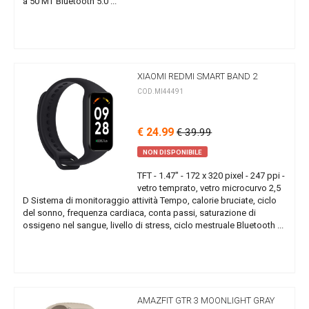
a 50 MT Bluetooth 5.0 ...
XIAOMI REDMI SMART BAND 2
COD.MI44491
€ 24.99
€ 39.99
NON DISPONIBILE
TFT - 1.47" - 172 x 320 pixel - 247 ppi -
vetro temprato, vetro microcurvo 2,5
D Sistema di monitoraggio attività Tempo, calorie bruciate, ciclo
del sonno, frequenza cardiaca, conta passi, saturazione di
ossigeno nel sangue, livello di stress, ciclo mestruale Bluetooth ...
AMAZFIT GTR 3 MOONLIGHT GRAY