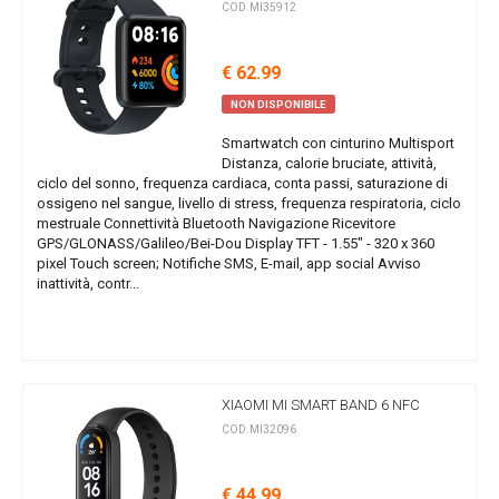
COD.MI35912
€ 62.99
NON DISPONIBILE
Smartwatch con cinturino Multisport
Distanza, calorie bruciate, attività,
ciclo del sonno, frequenza cardiaca, conta passi, saturazione di
ossigeno nel sangue, livello di stress, frequenza respiratoria, ciclo
mestruale Connettività Bluetooth Navigazione Ricevitore
GPS/GLONASS/Galileo/Bei-Dou Display TFT - 1.55" - 320 x 360
pixel Touch screen; Notifiche SMS, E-mail, app social Avviso
inattività, contr...
XIAOMI MI SMART BAND 6 NFC
COD.MI32096
€ 44.99