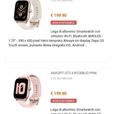
COD.W2168EU4N
€ 199.90
NON DISPONIBILE
Lega di alluminio Smartwatch con
cinturino Wi-Fi, Bluetooth AMOLED -
1.75" - 390 x 450 pixel Vetro temprato Always-on display Zepp OS
Touch screen, pulsante Alexa integrata iOS, Android ...
AMAZFIT GTS 4 ROSEBUD PINK
COD.W2168EU3N
€ 199.90
NON DISPONIBILE
Lega di alluminio Smartwatch con