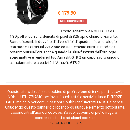
€ 179.90
NON DISPONIBILE
L'ampio schermo AMOLED HD da
1,39 pollici con una densità di pixel di 326 ppi è chiaro e vibrante.
Sono disponibili dozzine di diversi tipi di quadranti dell'orologio
con modelli di visualizzazione costantemente attivi, in modo da
poter mostrare l'ora anche quando le altre funzioni dell'orologio
sono inattive e rendere il tuo Amazfit GTR 2 un capolavoro unico di
cambiamento e creatività. L'Amazfit GTR 2...
Questo sito web utilizza cookies di profilazione di terze parti; tuttavia
AMAZFIT GTR 2 SPORT ALLUMINIUM
NON LI UTILIZZIAMO per inviarti pubblicita' e servizi in linea DI TERZE
ALLOY
PARTI ma solo per comunicazioni e pubblicita' inerenti i NOSTRI servizi.
COD.W1952OV2Q
Chiudendo questo banner o cliccando qualunque elemento sottostante,
acconsenti all'uso dei cookies. Se vuoi saperne di piu' o negare il
consenso a tutti o ad alcuni cookies
€ 169.90
CLICCA QUI
OK
NON DISPONIBILE