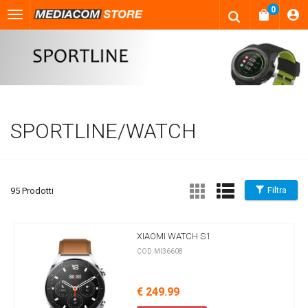
0
SPORTLINE/WATCH
Filtra
95 Prodotti
XIAOMI WATCH S1
COD.MI36608
€ 249.99