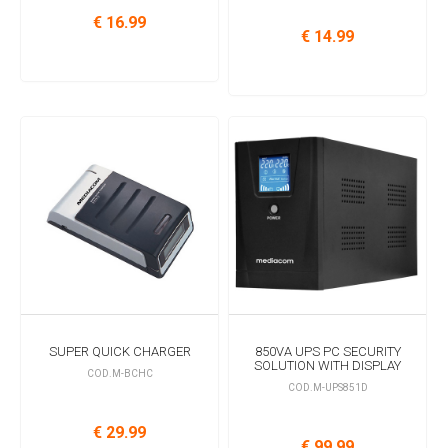
€ 16.99
€ 14.99
SUPER QUICK CHARGER
850VA UPS PC SECURITY
SOLUTION WITH DISPLAY
COD.M-BCHC
COD.M-UPS851D
€ 29.99
€ 99.99