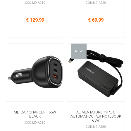
COD.MD-A240
COD.MD-A220
€ 129.99
€ 69.99
NEW
MD CAR CHARGER 165W
ALIMENTATORE TYPE-C
BLACK
AUTOMATICO PER NOTEBOOK
65W
COD.MD-A210
COD.MD-A180