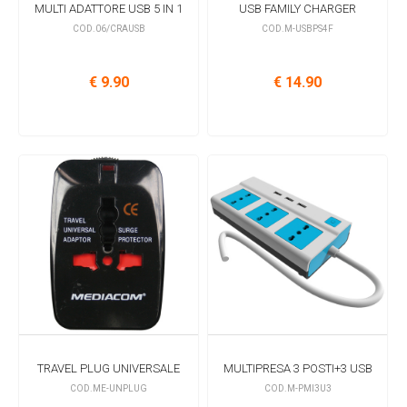
MULTI ADATTORE USB 5 IN 1
USB FAMILY CHARGER
COD.06/CRAUSB
COD.M-USBPS4F
€ 9.90
€ 14.90
TRAVEL PLUG UNIVERSALE
MULTIPRESA 3 POSTI+3 USB
COD.ME-UNPLUG
COD.M-PMI3U3