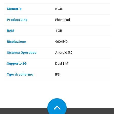
Memoria
8 GB
Product Line
PhonePad
RAM
1 GB
Risoluzione
960x540
Sistema Operativo
Android 5.0
Supporto 4G
Dual SIM
Tipo di schermo
IPS