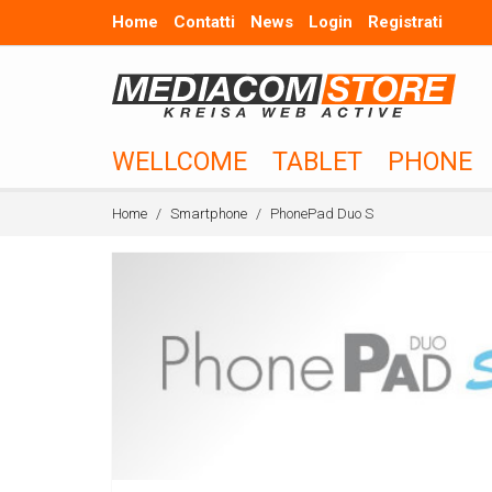
Home
Contatti
News
Login
Registrati
WELLCOME
TABLET
PHONE
Home
Smartphone
PhonePad Duo S