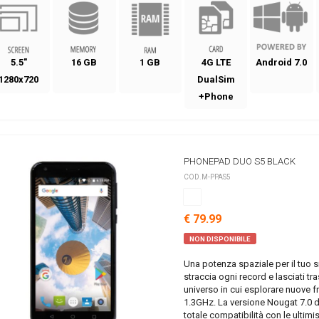
5.5"
16 GB
1 GB
4G LTE
Android 7.0
1280x720
DualSim
+Phone
PHONEPAD DUO S5 BLACK
COD.M-PPAS5
€ 79.99
NON DISPONIBILE
Una potenza spaziale per il tu
straccia ogni record e lasciati t
universo in cui esplorare nuove f
1.3GHz. La versione Nougat 7.0 d
totale compatibilità con le ultim