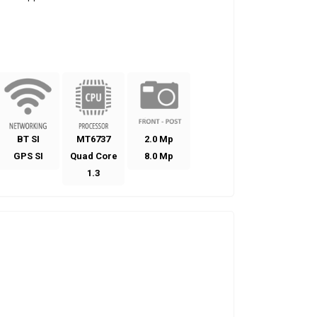
BT SI
MT6737
2.0 Mp
GPS SI
Quad Core
8.0 Mp
1.3