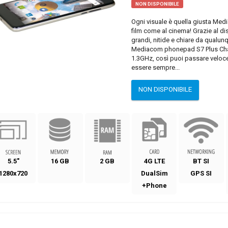
NON DISPONIBILE
Ogni visuale è quella giusta Me
film come al cinema! Grazie al d
grandi, nitide e chiare da qualun
Mediacom phonepad S7 Plus Ch
1.3GHz, così puoi passare veloce
essere sempre...
NON DISPONIBILE
5.5"
16 GB
2 GB
4G LTE
BT SI
1280x720
DualSim
GPS SI
+Phone