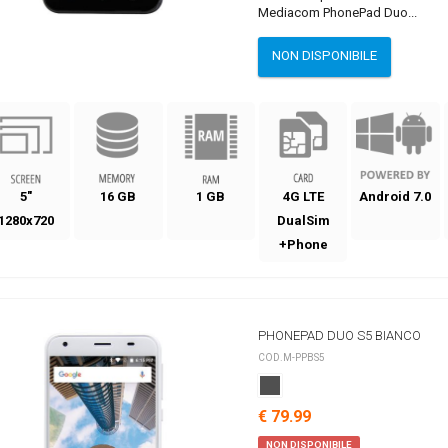
Mediacom PhonePad Duo...
NON DISPONIBILE
5"
16 GB
1 GB
4G LTE
Android 7.0
1280x720
DualSim
+Phone
PHONEPAD DUO S5 BIANCO
COD.M-PPBS5
€ 79.99
NON DISPONIBILE