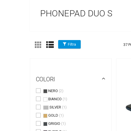
PHONEPAD DUO S
Filtra
37 P
COLORI
NERO
(2)
BIANCO
(1)
SILVER
(1)
GOLD
(1)
GRIGIO
(1)