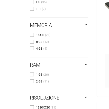
IPS
(35)
TFT
(2)
MEMORIA
16 GB
(21)
8 GB
(12)
4 GB
(4)
RAM
1 GB
(26)
2 GB
(11)
RISOLUZIONE
1280X720
(31)