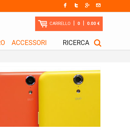
|
|
CARRELLO
0
0.00 €
RO
ACCESSORI
RICERCA