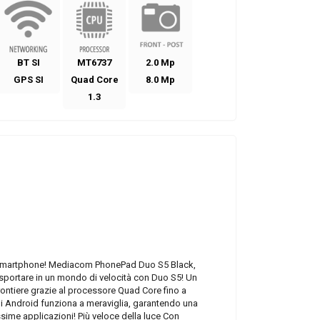
BT SI
MT6737
2.0 Mp
GPS SI
Quad Core
8.0 Mp
1.3
o smartphone! Mediacom PhonePad Duo S5 Black,
rasportare in un mondo di velocità con Duo S5! Un
rontiere grazie al processore Quad Core fino a
i Android funziona a meraviglia, garantendo una
issime applicazioni! Più veloce della luce Con