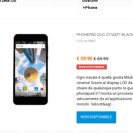
1280x720
DualSim
+Phone
PHONEPAD DUO S7 MATT BLAC
COD.M-PPAS7
€ 39.90
€ 59.99
NON DISPONIBILE
Ogni visuale è quella giusta Med
cinema! Grazie al display LCD da 
chiare da qualunque punto le gu
phonepad S7 monta un processor
velocemente da un'applicazione a
mondo. Velocit&agr...
NON DISPONIBILE