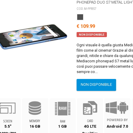
PHONEPAD DUO S7 METAL LIGH
COD.M-PPBS7
€ 109.99
NON DISPONIBILE
Ogni visuale è quella giusta Med
film come al cinema! Grazie al d
grandi, nitide e chiare da qualun
Mediacom phonepad S7 metal lig
così puoi passare velocemente da
sempre co...
NON DISPONIBILE
5.5"
16 GB
1 GB
4G LTE
Android 7.0