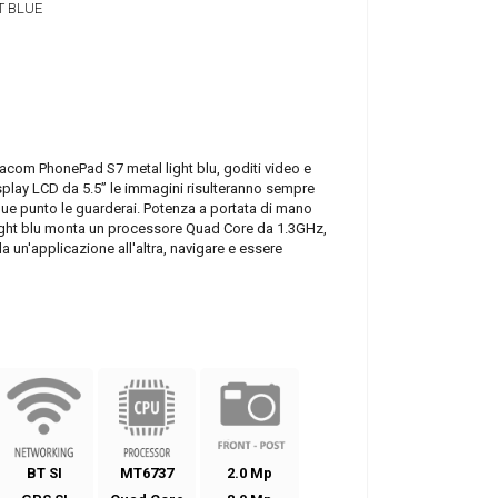
T BLUE
iacom PhonePad S7 metal light blu, goditi video e
isplay LCD da 5.5” le immagini risulteranno sempre
que punto le guarderai. Potenza a portata di mano
ht blu monta un processore Quad Core da 1.3GHz,
 un'applicazione all'altra, navigare e essere
BT SI
MT6737
2.0 Mp