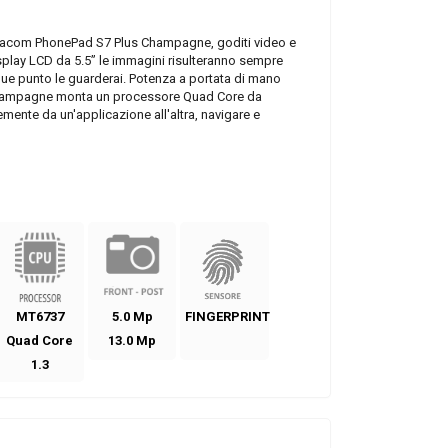
diacom PhonePad S7 Plus Champagne, goditi video e
isplay LCD da 5.5” le immagini risulteranno sempre
que punto le guarderai. Potenza a portata di mano
ampagne monta un processore Quad Core da
mente da un'applicazione all'altra, navigare e
MT6737
5.0 Mp
FINGERPRINT
Quad Core
13.0 Mp
1.3