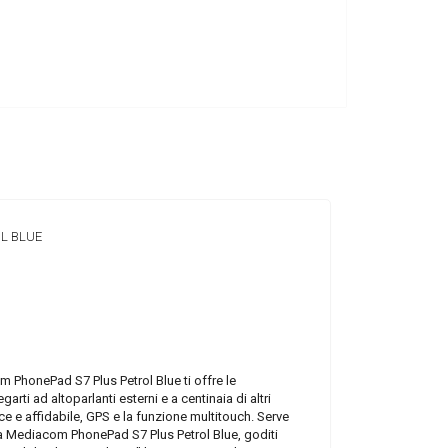
L BLUE
m PhonePad S7 Plus Petrol Blue ti offre le
arti ad altoparlanti esterni e a centinaia di altri
ce e affidabile, GPS e la funzione multitouch. Serve
sta Mediacom PhonePad S7 Plus Petrol Blue, goditi