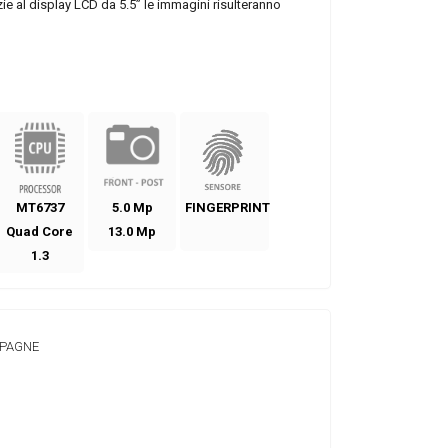
ie al display LCD da 5.5” le immagini risulteranno
MT6737
5.0 Mp
FINGERPRINT
Quad Core
13.0 Mp
1.3
MPAGNE