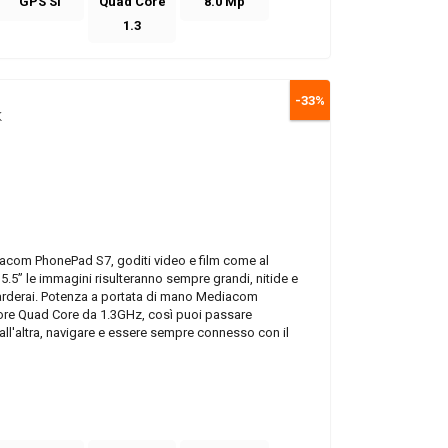
GPS SI
Quad Core
8.0 Mp
1.3
-33%
K
iacom PhonePad S7, goditi video e film come al
5.5” le immagini risulteranno sempre grandi, nitide e
arderai. Potenza a portata di mano Mediacom
e Quad Core da 1.3GHz, così puoi passare
ll'altra, navigare e essere sempre connesso con il