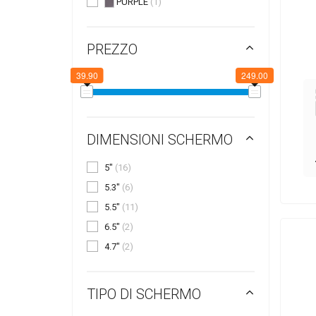
PURPLE
(1)
PREZZO
39.90
249.00
DIMENSIONI SCHERMO
5"
(16)
5.3"
(6)
5.5"
(11)
6.5"
(2)
4.7"
(2)
TIPO DI SCHERMO