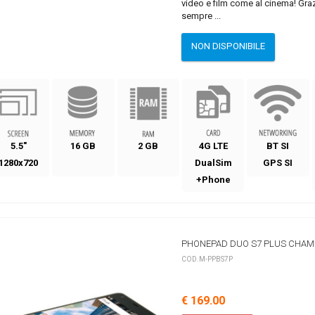
video e film come al cinema! Graz
sempre ...
NON DISPONIBILE
5.5"
16 GB
2 GB
4G LTE
BT SI
1280x720
DualSim
GPS SI
+Phone
PHONEPAD DUO S7 PLUS CHA
COD.M-PPBS7P
€ 169.00