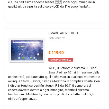
e a una bellissima scocca bianca. Goditi ogni immagine in
qualità nitida e pulita sul display LCD da 8" e scopri un&#...
SMARTPAD IYO 10 PIE
COD.M-SP1CY
€ 119.90
NON DISPONIBILE
Wi-Fi, Bluetooth e sistema 3G: con
SmartPad Iyo 10 hai il massimo della
connettività, per fare tutto quello che vuoi, in qualsiasi momento e
ovunque ti trovi. Lavora, naviga e telefona in completa libertà! Con
il display touchscreen Multitouch IPS da 10.1” ti sembrerà di
essere davvero dentro a ogni immagine, mentre il sistema
touchscreen Multitouch, con i suoi punti di contatto multipli, ti
offre un’esperienza...