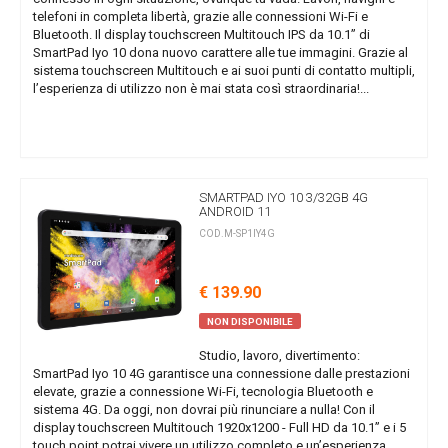
telefoni in completa libertà, grazie alle connessioni Wi-Fi e
Bluetooth. Il display touchscreen Multitouch IPS da 10.1” di
SmartPad Iyo 10 dona nuovo carattere alle tue immagini. Grazie al
sistema touchscreen Multitouch e ai suoi punti di contatto multipli,
l’esperienza di utilizzo non è mai stata così straordinaria!...
SMARTPAD IYO 10 3/32GB 4G
ANDROID 11
COD.M-SP1IY4G
€ 139.90
NON DISPONIBILE
Studio, lavoro, divertimento:
SmartPad Iyo 10 4G garantisce una connessione dalle prestazioni
elevate, grazie a connessione Wi-Fi, tecnologia Bluetooth e
sistema 4G. Da oggi, non dovrai più rinunciare a nulla! Con il
display touchscreen Multitouch 1920x1200 - Full HD da 10.1” e i 5
touch point potrai vivere un utilizzo completo e un’esperienza