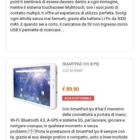
point ti sembrerà di essere davvero dentro a ogni immagine,
mentre il sistema touchscreen Multitouch, con i suoi punti di
contatto multipli, ti offre un’esperienza di utilizzo perfetta. Svolgi
ogni attività senza mai fermarti, grazie alla batteria Li-Po da 5000
mAh. E quando sei a corto, il caricatore da 5V con ingresso micro
USB ti permette di ricaricare ...
SMARTPAD IYO 8 PIE
COD.M-SP8BY
€ 89.90
NON DISPONIBILE
Con SmartPad Iyo 8 hai il massimo
della connettività a portata di mano:
Wi-Fi, Bluetooth 4.0, A-GPS e sistema 3G, per lavorare, giocare e
navigare ovunque, in qualsiasi momento e senza
problemi. Porta le prestazioni di SmartPad Iyo 8 sempre con
te, grazie al suo design pratico e compatto, unito a linee morbide