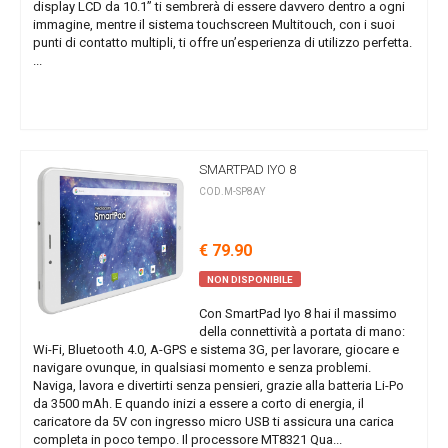
display LCD da 10.1” ti sembrerà di essere davvero dentro a ogni
immagine, mentre il sistema touchscreen Multitouch, con i suoi
punti di contatto multipli, ti offre un’esperienza di utilizzo perfetta.
...
SMARTPAD IYO 8
COD.M-SP8AY
€ 79.90
NON DISPONIBILE
Con SmartPad Iyo 8 hai il massimo
della connettività a portata di mano:
Wi-Fi, Bluetooth 4.0, A-GPS e sistema 3G, per lavorare, giocare e
navigare ovunque, in qualsiasi momento e senza problemi.
Naviga, lavora e divertirti senza pensieri, grazie alla batteria Li-Po
da 3500 mAh. E quando inizi a essere a corto di energia, il
caricatore da 5V con ingresso micro USB ti assicura una carica
completa in poco tempo. Il processore MT8321 Qua...