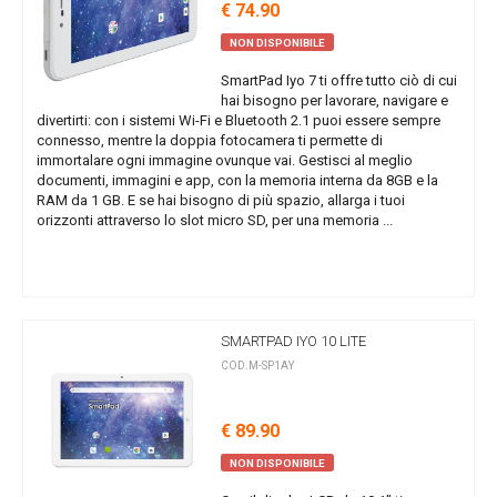
€ 74.90
NON DISPONIBILE
SmartPad Iyo 7 ti offre tutto ciò di cui
hai bisogno per lavorare, navigare e
divertirti: con i sistemi Wi-Fi e Bluetooth 2.1 puoi essere sempre
connesso, mentre la doppia fotocamera ti permette di
immortalare ogni immagine ovunque vai. Gestisci al meglio
documenti, immagini e app, con la memoria interna da 8GB e la
RAM da 1 GB. E se hai bisogno di più spazio, allarga i tuoi
orizzonti attraverso lo slot micro SD, per una memoria ...
SMARTPAD IYO 10 LITE
COD.M-SP1AY
€ 89.90
NON DISPONIBILE