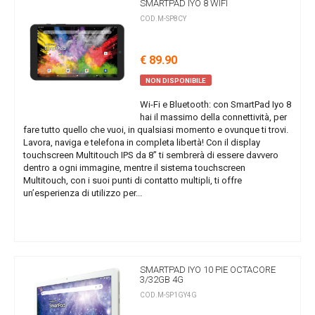
SMARTPAD IYO 8 WIFI
COD.M-SP8CY
€ 89.90
NON DISPONIBILE
Wi-Fi e Bluetooth: con SmartPad Iyo 8
hai il massimo della connettività, per
fare tutto quello che vuoi, in qualsiasi momento e ovunque ti trovi.
Lavora, naviga e telefona in completa libertà! Con il display
touchscreen Multitouch IPS da 8” ti sembrerà di essere davvero
dentro a ogni immagine, mentre il sistema touchscreen
Multitouch, con i suoi punti di contatto multipli, ti offre
un’esperienza di utilizzo per...
SMARTPAD IYO 10 PIE OCTACORE
3/32GB 4G
COD.M-SP1GY4G