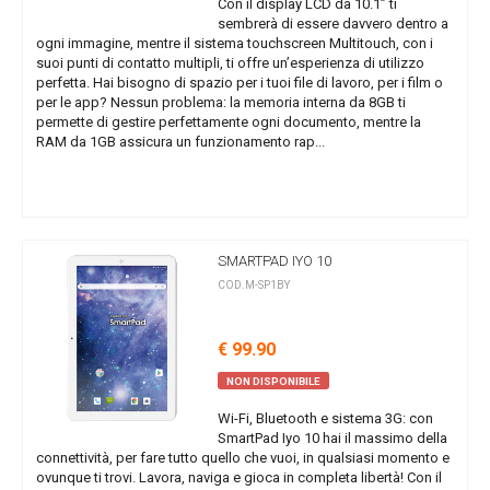
Con il display LCD da 10.1” ti
sembrerà di essere davvero dentro a
ogni immagine, mentre il sistema touchscreen Multitouch, con i
suoi punti di contatto multipli, ti offre un’esperienza di utilizzo
perfetta. Hai bisogno di spazio per i tuoi file di lavoro, per i film o
per le app? Nessun problema: la memoria interna da 8GB ti
permette di gestire perfettamente ogni documento, mentre la
RAM da 1GB assicura un funzionamento rap...
SMARTPAD IYO 10
COD.M-SP1BY
€ 99.90
NON DISPONIBILE
Wi-Fi, Bluetooth e sistema 3G: con
SmartPad Iyo 10 hai il massimo della
connettività, per fare tutto quello che vuoi, in qualsiasi momento e
ovunque ti trovi. Lavora, naviga e gioca in completa libertà! Con il