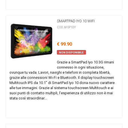
SMARTPAD IYO 10 WIFI
COD.M-SP1DY
€ 99.90
NON DISPONIBILE
Grazie a SmartPad Iyo 10 3G rimani
connesso in ogni situazione,
ovunque tu vada. Lavori, navighi e telefoni in completa libertà,
grazie alle connessioni Wi-Fi e Bluetooth. Il display touchscreen
Multitouch IPS da 10.1” di SmartPad Iyo 10 dona nuovo carattere
alle tue immagini. Grazie al sistema touchscreen Multitouch e ai
suoi punti di contatto multipli, l’esperienza di utilizzo non è mai
stata così straordinar...