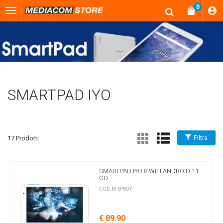
0
SMARTPAD IYO
Filtra
17 Prodotti
SMARTPAD IYO 8 WIFI ANDROID 11
GO
COD.M-SP8DY
€ 89.90