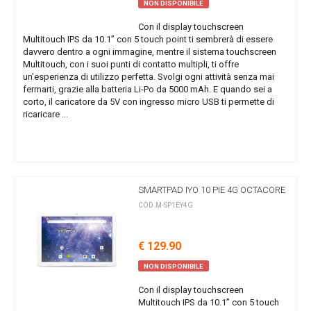
NON DISPONIBILE
Con il display touchscreen
Multitouch IPS da 10.1” con 5 touch point ti sembrerà di essere
davvero dentro a ogni immagine, mentre il sistema touchscreen
Multitouch, con i suoi punti di contatto multipli, ti offre
un’esperienza di utilizzo perfetta. Svolgi ogni attività senza mai
fermarti, grazie alla batteria Li-Po da 5000 mAh. E quando sei a
corto, il caricatore da 5V con ingresso micro USB ti permette di
ricaricare ...
SMARTPAD IYO 10 PIE 4G OCTACORE
COD.M-SP1EY4G
€ 129.90
NON DISPONIBILE
Con il display touchscreen
Multitouch IPS da 10.1” con 5 touch