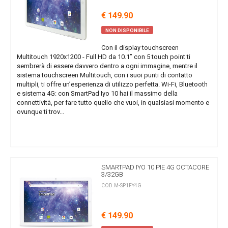
€ 149.90
NON DISPONIBILE
Con il display touchscreen
Multitouch 1920x1200 - Full HD da 10.1” con 5 touch point ti
sembrerà di essere davvero dentro a ogni immagine, mentre il
sistema touchscreen Multitouch, con i suoi punti di contatto
multipli, ti offre un’esperienza di utilizzo perfetta. Wi-Fi, Bluetooth
e sistema 4G: con SmartPad Iyo 10 hai il massimo della
connettività, per fare tutto quello che vuoi, in qualsiasi momento e
ovunque ti trov...
SMARTPAD IYO 10 PIE 4G OCTACORE
3/32GB
COD.M-SP1FY4G
€ 149.90