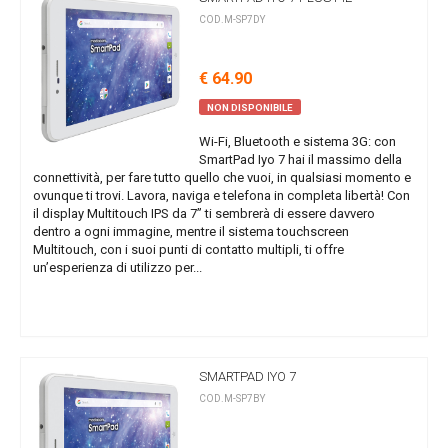
COD.M-SP7DY
€ 64.90
NON DISPONIBILE
Wi-Fi, Bluetooth e sistema 3G: con
SmartPad Iyo 7 hai il massimo della
connettività, per fare tutto quello che vuoi, in qualsiasi momento e
ovunque ti trovi. Lavora, naviga e telefona in completa libertà! Con
il display Multitouch IPS da 7” ti sembrerà di essere davvero
dentro a ogni immagine, mentre il sistema touchscreen
Multitouch, con i suoi punti di contatto multipli, ti offre
un’esperienza di utilizzo per...
SMARTPAD IYO 7
COD.M-SP7BY