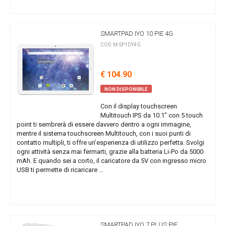
SMARTPAD IYO 10 PIE 4G
COD.M-SP1DY4G
€ 104.90
NON DISPONIBILE
Con il display touchscreen
Multitouch IPS da 10.1” con 5 touch
point ti sembrerà di essere davvero dentro a ogni immagine,
mentre il sistema touchscreen Multitouch, con i suoi punti di
contatto multipli, ti offre un’esperienza di utilizzo perfetta. Svolgi
ogni attività senza mai fermarti, grazie alla batteria Li-Po da 5000
mAh. E quando sei a corto, il caricatore da 5V con ingresso micro
USB ti permette di ricaricare ...
SMARTPAD IYO 7 PLUS PIE