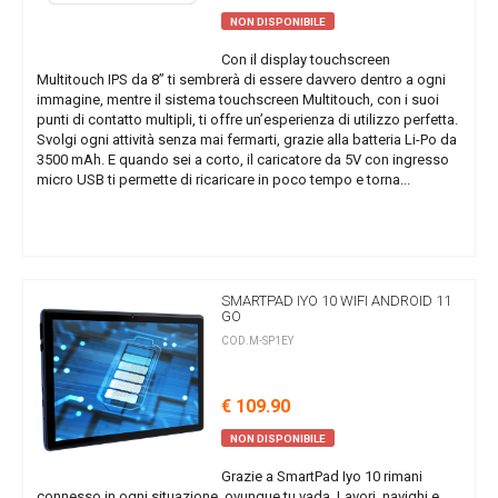
NON DISPONIBILE
Con il display touchscreen
Multitouch IPS da 8” ti sembrerà di essere davvero dentro a ogni
immagine, mentre il sistema touchscreen Multitouch, con i suoi
punti di contatto multipli, ti offre un’esperienza di utilizzo perfetta.
Svolgi ogni attività senza mai fermarti, grazie alla batteria Li-Po da
3500 mAh. E quando sei a corto, il caricatore da 5V con ingresso
micro USB ti permette di ricaricare in poco tempo e torna...
SMARTPAD IYO 10 WIFI ANDROID 11
GO
COD.M-SP1EY
€ 109.90
NON DISPONIBILE
Grazie a SmartPad Iyo 10 rimani
connesso in ogni situazione, ovunque tu vada. Lavori, navighi e