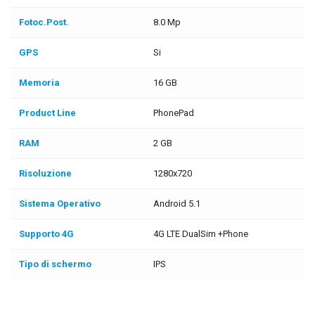
Fotoc.Post.
8.0 Mp
GPS
Si
Memoria
16 GB
Product Line
PhonePad
RAM
2 GB
Risoluzione
1280x720
Sistema Operativo
Android 5.1
Supporto 4G
4G LTE DualSim +Phone
Tipo di schermo
IPS