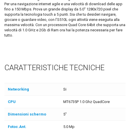
Per una navigazione internet agile e una velocità di download delle app
fino a 150 Mbps. Prova un grande display da 5.0'' 1280x720 pixel che
supporta la tecnologia touch a 5 punti. Sia che tu desideri navigare,
giocare o guardare video, con l'S510L ogni attività viene eseguita alla
massima velocità. Con un processore Quad Core 64bit che supporta una
velocità di 1.0 GHz e 2Gb di Ram ora hai la potenza necessaria per fare
tutto.
CARATTERISTICHE TECNICHE
Networking
Si
CPU
MT6735P 1.0 Ghz QuadCore
Dimensioni schermo
5"
Fotoc.Ant.
5.0 Mp