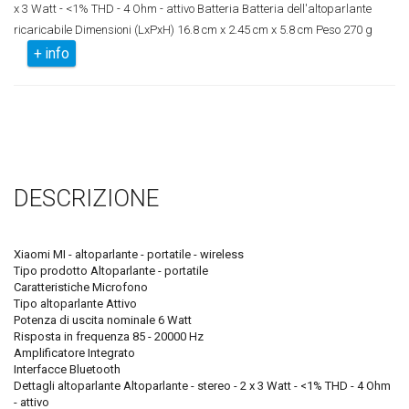
x 3 Watt - <1% THD - 4 Ohm - attivo Batteria Batteria dell'altoparlante
ricaricabile Dimensioni (LxPxH) 16.8 cm x 2.45 cm x 5.8 cm Peso 270 g
+ info
DESCRIZIONE
Xiaomi MI - altoparlante - portatile - wireless
Tipo prodotto Altoparlante - portatile
Caratteristiche Microfono
Tipo altoparlante Attivo
Potenza di uscita nominale 6 Watt
Risposta in frequenza 85 - 20000 Hz
Amplificatore Integrato
Interfacce Bluetooth
Dettagli altoparlante Altoparlante - stereo - 2 x 3 Watt - <1% THD - 4 Ohm
- attivo