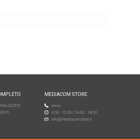
COMPLETO
MEDIACOM STORE
ONALIZZATE
xxxxx
IENTI
9.00 - 13.00 | 16.00 - 18.00
info@mediacomstore.it