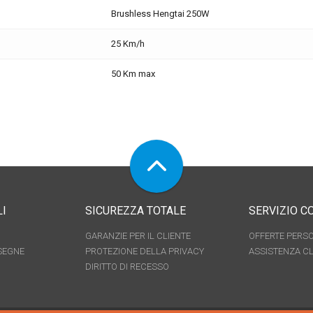
Brushless Hengtai 250W
25 Km/h
50 Km max
LI
SICUREZZA TOTALE
SERVIZIO 
GARANZIE PER IL CLIENTE
OFFERTE PERS
SEGNE
PROTEZIONE DELLA PRIVACY
ASSISTENZA CL
DIRITTO DI RECESSO