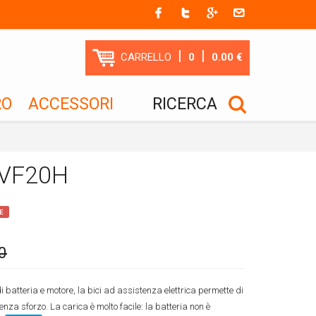
|
|
CARRELLO
0
0.00 €
RO
ACCESSORI
RICERCA
d VF20H
E
0
i batteria e motore, la bici ad assistenza elettrica permette di
za sforzo. La carica è molto facile: la batteria non è