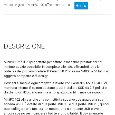
musica e giochi. MiniPC 102 offre anche una c
+ info
DESCRIZIONE
MiniPC 102 è il PC progettato per offrire le massime prestazioni nel
minimo spazio possibile, in completo silenzio, offrendoti tutta la
potenza del processore Intel® Celeron® Processor N4000 a 64 bit in un
oggetto compatto e di design.
Gestisci al meglio ogni progetto e lavoro con i 4GB di RAM e i 64GB di
memoria interna. E se non bastano, puoi installare SSD da 2,5 pollici o
dischi rigidi HDD per garantire altro spazio per film, musica e giochi.
MiniPC 102 offre anche una connettività superveloce grazie alla sua
scheda Wi-Fi. È dotato di due porte USB 3.0 e due porte USB 2.0, quindi
puoi collegare una tastiera, un mouse, una stampante USB e avere
ancora spazio per ricaricare il tuo telefono o tablet! E ovviamente le