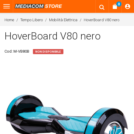
0
Home
Tempo Libero
Mobilità Elettrica
HoverBoard V80 nero
HoverBoard V80 nero
Cod:
M-VB80B
NON DISPONIBILE