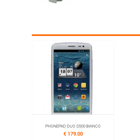
PHONEPAD DUO S500 BIANCO
€ 179.00
COD.M-PP2S500