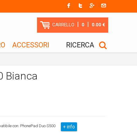
|
|
CARRELLO
0
0.00 €
RO
ACCESSORI
RICERCA
0 Bianca
mpatibile con: PhonePad Duo S500
+ info