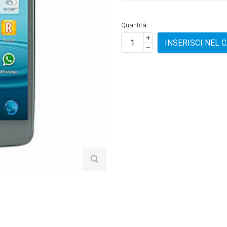
Quantità:
+
INSERISCI NEL 
–